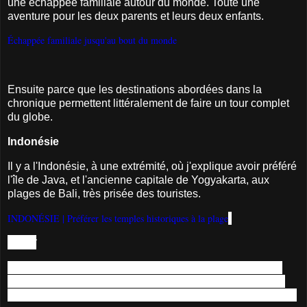
une échappée familiale autour du monde. Toute une
aventure pour les deux parents et leurs deux enfants.
Échappée familiale jusqu'au bout du monde
Ensuite parce que les destinations abordées dans la
chronique permettent littéralement de faire un tour complet
du globe.
Indonésie
Il y a l'Indonésie, à une extrémité, où j'explique avoir préféré
l'île de Java, et l'ancienne capitale de Yogyakarta, aux
plages de Bali, très prisée des touristes.
INDONÉSIE | Préférer les temples historiques à la plage
Hawaï
Et il y a Hawaï, techniquement tout près... ou à l'autre bout du monde,
selon la direction choisie. Là, ce sont les paysages volcanique de la plus
grande île, qui porte aussi le nom d'Hawaï, qui ont retenu mon attention.