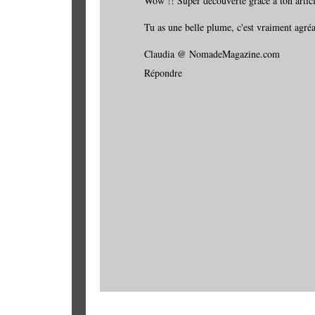
Wow !! Super découverte grâce à ton article
Tu as une belle plume, c'est vraiment agréa
Claudia @ NomadeMagazine.com
Répondre