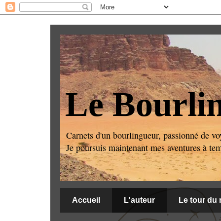
Le Bourli
Carnets d'un bourlingueur, passionné de voy
Je poursuis maintenant mes aventures à temps
Accueil
L'auteur
Le tour du