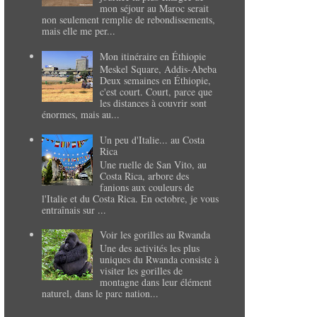
mon séjour au Maroc serait
non seulement remplie de rebondissements,
mais elle me per...
Mon itinéraire en Éthiopie
Meskel Square, Addis-Abeba
Deux semaines en Éthiopie,
c'est court. Court, parce que
les distances à couvrir sont
énormes, mais au...
Un peu d'Italie... au Costa
Rica
Une ruelle de San Vito, au
Costa Rica, arbore des
fanions aux couleurs de
l'Italie et du Costa Rica. En octobre, je vous
entraînais sur ...
Voir les gorilles au Rwanda
Une des activités les plus
uniques du Rwanda consiste à
visiter les gorilles de
montagne dans leur élément
naturel, dans le parc nation...