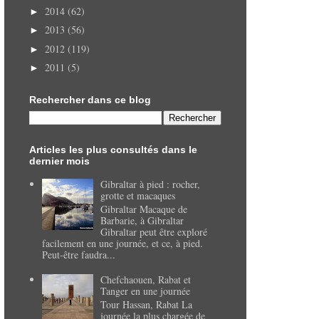
2014
(62)
►
2013
(56)
►
2012
(119)
►
2011
(5)
►
Rechercher dans ce blog
Articles les plus consultés dans le
dernier mois
Gibraltar à pied : rocher,
grotte et macaques
Gibraltar Macaque de
Barbarie, à Gibraltar
Gibraltar peut être exploré
facilement en une journée, et ce, à pied.
Peut-être faudra...
Chefchaouen, Rabat et
Tanger en une journée
Tour Hassan, Rabat La
journée la plus chargée de