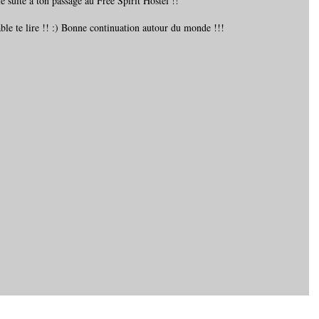
 suite à ton passage au Free Spirit Hostel !!
ble te lire !! :) Bonne continuation autour du monde !!!