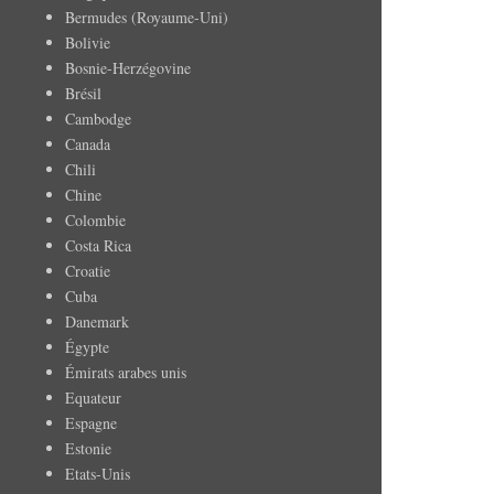
Bermudes (Royaume-Uni)
Bolivie
Bosnie-Herzégovine
Brésil
Cambodge
Canada
Chili
Chine
Colombie
Costa Rica
Croatie
Cuba
Danemark
Égypte
Émirats arabes unis
Equateur
Espagne
Estonie
Etats-Unis