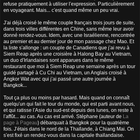
refuse pratiquement à utiliser l'expression. Particulièrement
en voyageant. Mais... c'est quand même un peu vrai.
J'ai déjà croisé le même couple français trois jours de suite,
dans trois villes différentes en Chine, sans même leur avoir
donné rendez-vous. Idem, avec une Israélienne, rencontrée
au premier et au dernier jour de mon passage chez Mao. Et
la liste s'allonge : un couple de Canadiens que j'ai revu à
Siem Reap après une croisière à Halong Bay au Vietnam,
un duo d'Irlandaises sont apparues dans le même
restaurant que moi à Siem Reap une semaine après un tour
guidé partagé à Cu Chi au Vietnam, un Anglais croisé à
Angkor Wat avec qui j'ai passé une autre journée à
Bangkok...
Tout ça plus ou moins par hasard. Mais quand on connaît
quelqu'un qui fait le tour du monde, qui est parti avant nous,
et qui ratisse l'Asie du sud-est depuis des lunes, on reste à
l'affût... au cas. Au cas est arrivé. Stéphane (auteur de
La
page à Pageau
) débarquait à Bangkok pour la quatrième
fois. J'étais dans le nord de la Thaïlande, à Chiang Mai. On
s'est fixé un rendez-vous dans la capitale thaïlandaise.