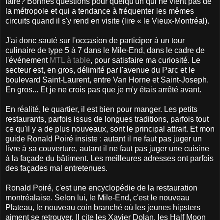
faire? Bonnes questions pour quelqu'un qui ne vient pas de
la métropole et qui a tendance à fréquenter les mêmes
circuits quand il s'y rend en visite (lire « le Vieux-Montréal).
J'ai donc sauté sur l'occasion de participer à un tour
culinaire de type 5 à 7 dans le Mile-End, dans le cadre de
l'événement
MTL à table
, pour satisfaire ma curiosité. Le
secteur est, en gros, délimité par l'avenue du Parc et le
boulevard Saint-Laurent, entre Van Horne et Saint-Joseph.
En gros... Et je ne crois pas que je m'y étais arrêté avant.
En réalité, le quartier, il est bien pour manger. Les petits
restaurants, parfois issus de longues traditions, parfois tout
ce qu'il y a de plus nouveaux, sont le principal attrait. Et mon
guide Ronald Poiré insiste : autant il ne faut pas juger un
livre à sa couverture, autant il ne faut pas juger une cuisine
à la façade du bâtiment. Les meilleures adresses ont parfois
des façades mal entretenues.
Ronald Poiré, c'est une encyclopédie de la restauration
montréalaise. Selon lui, le Mile-End, c'est le nouveau
Plateau, le nouveau coin branché où les jeunes hipsters
aiment se retrouver. Il cite les Xavier Dolan, les Half Moon