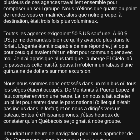
plusieurs de ces agences travaillent ensemble pour
composer un seul groupe. Nous n'étions que quatre au point
de rendez-vous en matinée, alors que notre groupe, à
destination, était trois fois plus volumineux.
Toutes les agences exigeaient 50 $ US sauf une. À 60 $
US, je me demandais bien ce qu'il y avait de plus dans le
forfait. L'agente étant incapable de me répondre, j'ai opté
pour ceux qui avaient fait un effort pour communiquer avec
moi. Je n'ai appris que plus tard que l'auberge El Cielo, où
je passerais cette nuit-là, pouvait m'obtenir un rabais d'une
quinzaine de dollars sur mon excursion.
Nous nous sommes donc entassés dans un minibus où tous
les sièges étaient occupés. De Montanita à Puerto Lopez, il
faut compter environ une heure. Là, on nous a fait acheter
un billet pour entrer dans le parc national (billet qui n'était
pas inclus dans le forfait) et on nous a dirigés vers un
bateau. Entouré d'hispanophones, j'étais heureux de
constater qu'un Québécois se joignait à notre groupe.
Il faudrait une heure de navigation pour nous approcher de
l'île. Comme nous nous trouvions dans la saison