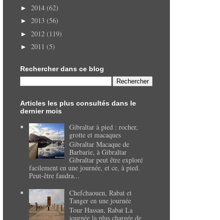
2014
(62)
►
2013
(56)
►
2012
(119)
►
2011
(5)
►
Rechercher dans ce blog
Articles les plus consultés dans le
dernier mois
Gibraltar à pied : rocher,
grotte et macaques
Gibraltar Macaque de
Barbarie, à Gibraltar
Gibraltar peut être exploré
facilement en une journée, et ce, à pied.
Peut-être faudra...
Chefchaouen, Rabat et
Tanger en une journée
Tour Hassan, Rabat La
journée la plus chargée de