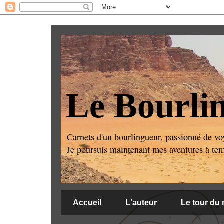
Le Bourli
Carnets d'un bourlingueur, passionné de voy
Je poursuis maintenant mes aventures à temps
Accueil
L'auteur
Le tour du