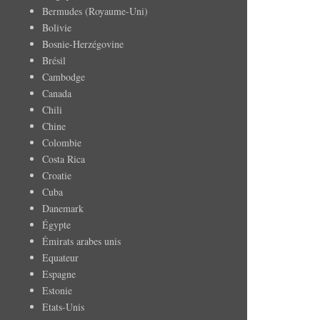
Bermudes (Royaume-Uni)
Bolivie
Bosnie-Herzégovine
Brésil
Cambodge
Canada
Chili
Chine
Colombie
Costa Rica
Croatie
Cuba
Danemark
Égypte
Émirats arabes unis
Equateur
Espagne
Estonie
Etats-Unis