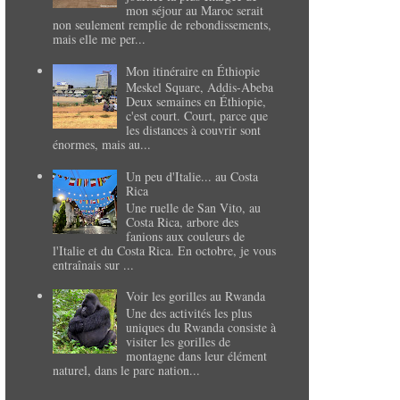
mon séjour au Maroc serait
non seulement remplie de rebondissements,
mais elle me per...
Mon itinéraire en Éthiopie
Meskel Square, Addis-Abeba
Deux semaines en Éthiopie,
c'est court. Court, parce que
les distances à couvrir sont
énormes, mais au...
Un peu d'Italie... au Costa
Rica
Une ruelle de San Vito, au
Costa Rica, arbore des
fanions aux couleurs de
l'Italie et du Costa Rica. En octobre, je vous
entraînais sur ...
Voir les gorilles au Rwanda
Une des activités les plus
uniques du Rwanda consiste à
visiter les gorilles de
montagne dans leur élément
naturel, dans le parc nation...