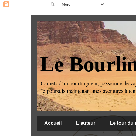
Le Bourli
Carnets d'un bourlingueur, passionné de voy
Je poursuis maintenant mes aventures à temps
Accueil
L'auteur
Le tour du