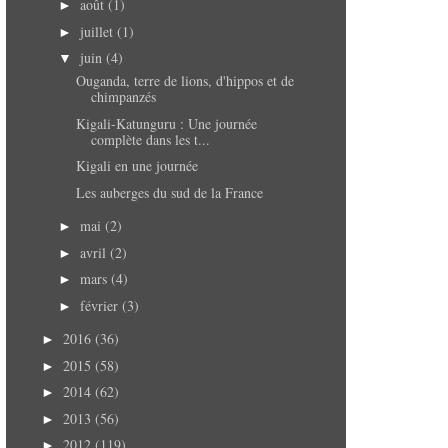
août
(1)
►
juillet
(1)
►
juin
(4)
▼
Ouganda, terre de lions, d'hippos et de
chimpanzés
Kigali-Katunguru : Une journée
complète dans les t...
Kigali en une journée
Les auberges du sud de la France
mai
(2)
►
avril
(2)
►
mars
(4)
►
février
(3)
►
2016
(36)
►
2015
(58)
►
2014
(62)
►
2013
(56)
►
2012
(119)
►