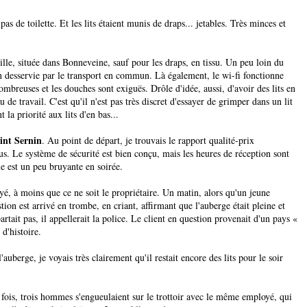
de toilette. Et les lits étaient munis de draps... jetables. Très minces et
lle, située dans Bonneveine, sauf pour les draps, en tissu. Un peu loin du
ien desservie par le transport en commun. Là également, le wi-fi fonctionne
ombreuses et les douches sont exiguës. Drôle d'idée, aussi, d'avoir des lits en
 de travail. C'est qu'il n'est pas très discret d'essayer de grimper dans un lit
 la priorité aux lits d'en bas...
int Sernin
. Au point de départ, je trouvais le rapport qualité-prix
lus. Le système de sécurité est bien conçu, mais les heures de réception sont
lle est un peu bruyante en soirée.
é, à moins que ce ne soit le propriétaire. Un matin, alors qu'un jeune
ion est arrivé en trombe, en criant, affirmant que l'auberge était pleine et
partait pas, il appellerait la police. Le client en question provenait d'un pays «
 d'histoire.
'auberge, je voyais très clairement qu'il restait encore des lits pour le soir
 fois, trois hommes s'engueulaient sur le trottoir avec le même employé, qui