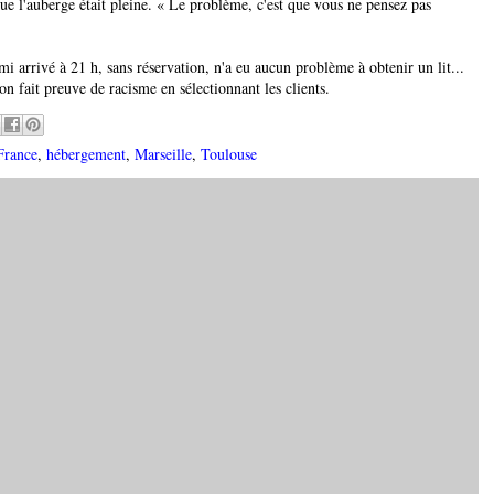
ue l'auberge était pleine. « Le problème, c'est que vous ne pensez pas
arrivé à 21 h, sans réservation, n'a eu aucun problème à obtenir un lit...
n fait preuve de racisme en sélectionnant les clients.
France
,
hébergement
,
Marseille
,
Toulouse