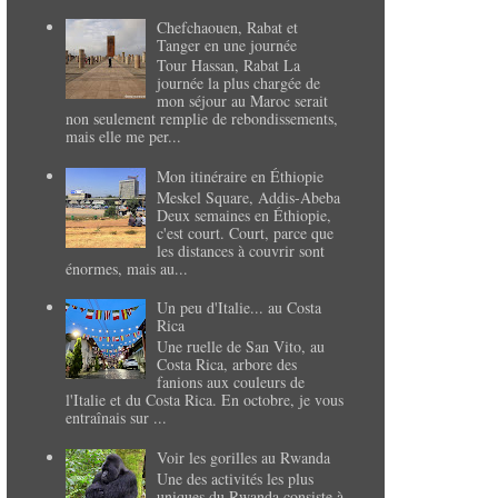
Chefchaouen, Rabat et
Tanger en une journée
Tour Hassan, Rabat La
journée la plus chargée de
mon séjour au Maroc serait
non seulement remplie de rebondissements,
mais elle me per...
Mon itinéraire en Éthiopie
Meskel Square, Addis-Abeba
Deux semaines en Éthiopie,
c'est court. Court, parce que
les distances à couvrir sont
énormes, mais au...
Un peu d'Italie... au Costa
Rica
Une ruelle de San Vito, au
Costa Rica, arbore des
fanions aux couleurs de
l'Italie et du Costa Rica. En octobre, je vous
entraînais sur ...
Voir les gorilles au Rwanda
Une des activités les plus
uniques du Rwanda consiste à