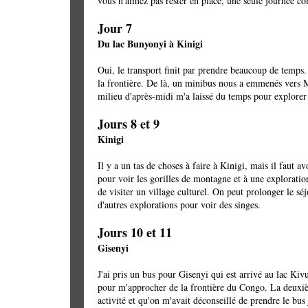
vous n'aimez pas rester en place, une seule journée com
Jour 7
Du lac Bunyonyi à Kinigi
Oui, le transport finit par prendre beaucoup de temps. 
la frontière. De là, un minibus nous a emmenés vers M
milieu d'après-midi m'a laissé du temps pour explorer 
Jours 8 et 9
Kinigi
Il y a un tas de choses à faire à Kinigi, mais il faut
pour voir les gorilles de montagne et à une exploratio
de visiter un village culturel. On peut prolonger le sé
d'autres explorations pour voir des singes.
Jours 10 et 11
Gisenyi
J'ai pris un bus pour Gisenyi qui est arrivé au lac Kivu
pour m'approcher de la frontière du Congo. La deuxième
activité et qu'on m'avait déconseillé de prendre le bus 