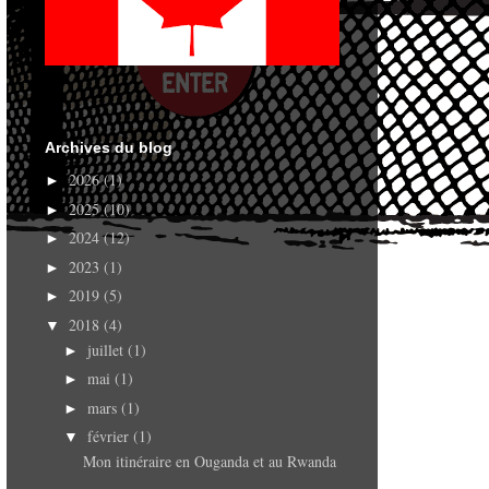
Archives du blog
2026
(1)
►
2025
(10)
►
2024
(12)
►
2023
(1)
►
2019
(5)
►
2018
(4)
▼
juillet
(1)
►
mai
(1)
►
mars
(1)
►
février
(1)
▼
Mon itinéraire en Ouganda et au Rwanda