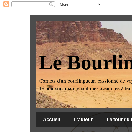
Le Bourli
Carnets d'un bourlingueur, passionné de voy
Je poursuis maintenant mes aventures à temps
Accueil
L'auteur
Le tour du