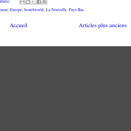
taire:
gueur
,
Europe
,
hostelworld
,
La Nouvelle
,
Pays-Bas
Accueil
Articles plus anciens