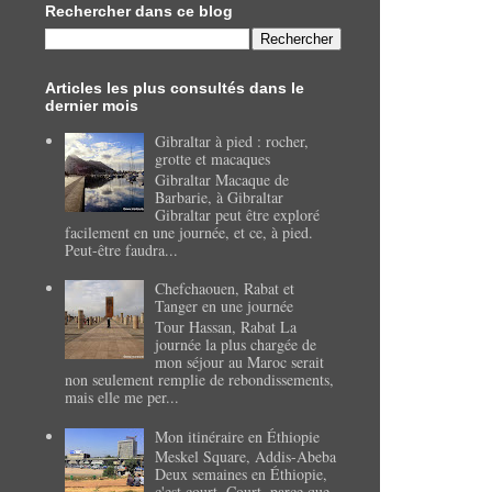
Rechercher dans ce blog
Articles les plus consultés dans le
dernier mois
Gibraltar à pied : rocher,
grotte et macaques
Gibraltar Macaque de
Barbarie, à Gibraltar
Gibraltar peut être exploré
facilement en une journée, et ce, à pied.
Peut-être faudra...
Chefchaouen, Rabat et
Tanger en une journée
Tour Hassan, Rabat La
journée la plus chargée de
mon séjour au Maroc serait
non seulement remplie de rebondissements,
mais elle me per...
Mon itinéraire en Éthiopie
Meskel Square, Addis-Abeba
Deux semaines en Éthiopie,
c'est court. Court, parce que