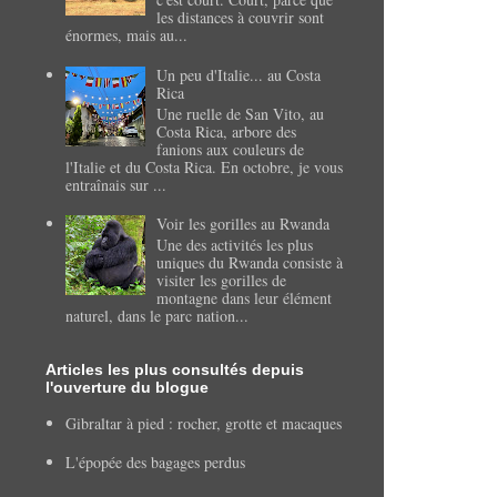
les distances à couvrir sont
énormes, mais au...
Un peu d'Italie... au Costa
Rica
Une ruelle de San Vito, au
Costa Rica, arbore des
fanions aux couleurs de
l'Italie et du Costa Rica. En octobre, je vous
entraînais sur ...
Voir les gorilles au Rwanda
Une des activités les plus
uniques du Rwanda consiste à
visiter les gorilles de
montagne dans leur élément
naturel, dans le parc nation...
Articles les plus consultés depuis
l'ouverture du blogue
Gibraltar à pied : rocher, grotte et macaques
L'épopée des bagages perdus