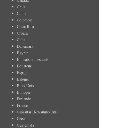
Canada
Chili
Chine
Colombie
Costa Rica
Croatie
Cuba
Danemark
Égypte
Émirats arabes unis
Equateur
Espagne
Estonie
Etats-Unis
Ethiopie
Finlande
France
Gibraltar (Royaume-Uni)
Grèce
Guatemala