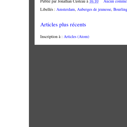
Publié par
Jonathan Custeau
à
16:10
Aucun commen
Libellés :
Amsterdam
,
Auberges de jeunesse
,
Bourlin
Articles plus récents
Inscription à :
Articles (Atom)