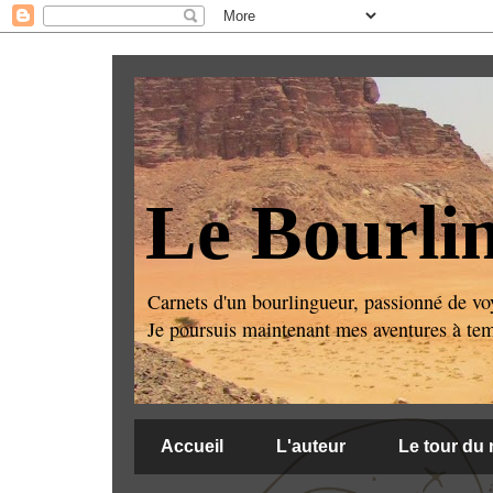
Le Bourli
Carnets d'un bourlingueur, passionné de voy
Je poursuis maintenant mes aventures à temps
Accueil
L'auteur
Le tour du