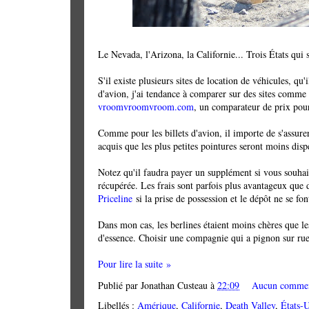
Le Nevada, l'Arizona, la Californie... Trois États qui
S'il existe plusieurs sites de location de véhicules, qu
d'avion, j'ai tendance à comparer sur des sites comme
vroomvroomvroom.com
, un comparateur de prix pou
Comme pour les billets d'avion, il importe de s'assurer
acquis que les plus petites pointures seront moins disp
Notez qu'il faudra payer un supplément si vous souhait
récupérée. Les frais sont parfois plus avantageux que d
Priceline
si la prise de possession et le dépôt ne se fo
Dans mon cas, les berlines étaient moins chères que l
d'essence. Choisir une compagnie qui a pignon sur rue
Pour lire la suite »
Publié par
Jonathan Custeau
à
22:09
Aucun commen
Libellés :
Amérique
,
Californie
,
Death Valley
,
États-