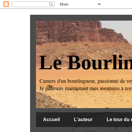
Le Bourli
Carnets d'un bourlingueur, passionné de voy
Je poursuis maintenant mes aventures à temps
Accueil
L'auteur
Le tour du