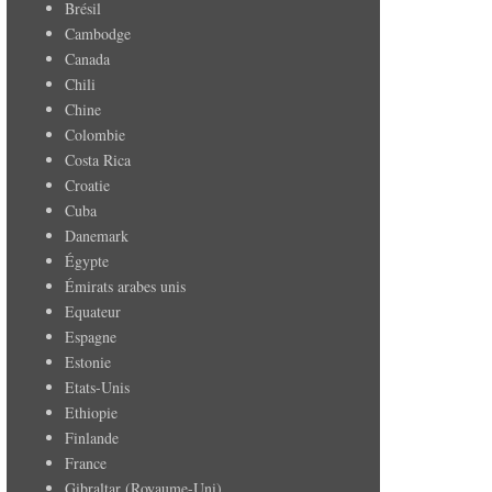
Brésil
Cambodge
Canada
Chili
Chine
Colombie
Costa Rica
Croatie
Cuba
Danemark
Égypte
Émirats arabes unis
Equateur
Espagne
Estonie
Etats-Unis
Ethiopie
Finlande
France
Gibraltar (Royaume-Uni)