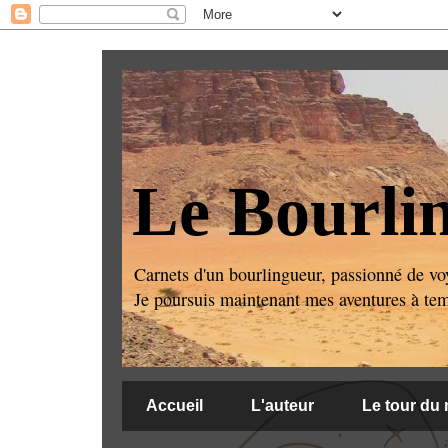
Le Bourli
Carnets d'un bourlingueur, passionné de voy
Je poursuis maintenant mes aventures à temps
Accueil
L'auteur
Le tour du