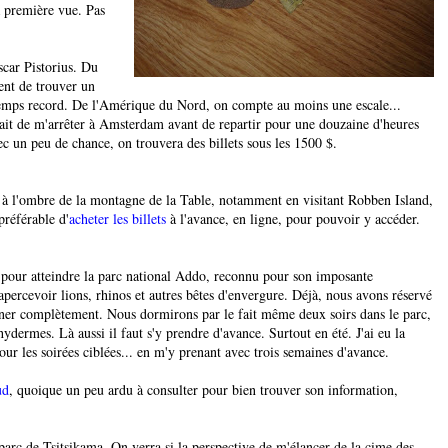
à première vue. Pas
scar Pistorius. Du
ent de trouver un
 temps record. De l'Amérique du Nord, on compte au moins une escale...
lait de m'arrêter à Amsterdam avant de repartir pour une douzaine d'heures
ec un peu de chance, on trouvera des billets sous les 1500 $.
 à l'ombre de la montagne de la Table, notamment en visitant Robben Island,
préférable d'
acheter les billets
à l'avance, en ligne, pour pouvoir y accéder.
d pour atteindre la parc national Addo, reconnu pour son imposante
apercevoir lions, rhinos et autres bêtes d'envergure. Déjà, nous avons réservé
ner complètement. Nous dormirons par le fait même deux soirs dans le parc,
ydermes. Là aussi il faut s'y prendre d'avance. Surtout en été. J'ai eu la
ur les soirées ciblées... en m'y prenant avec trois semaines d'avance.
ud
, quoique un peu ardu à consulter pour bien trouver son information,
 parc de Tsitsikama. On verra si la perspective de m'élancer de la cime des