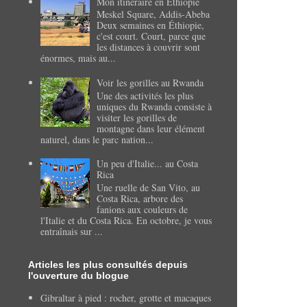
Mon itinéraire en Éthiopie
Meskel Square, Addis-Abeba
Deux semaines en Éthiopie,
c'est court. Court, parce que
les distances à couvrir sont
énormes, mais au...
Voir les gorilles au Rwanda
Une des activités les plus
uniques du Rwanda consiste à
visiter les gorilles de
montagne dans leur élément
naturel, dans le parc nation...
Un peu d'Italie... au Costa
Rica
Une ruelle de San Vito, au
Costa Rica, arbore des
fanions aux couleurs de
l'Italie et du Costa Rica. En octobre, je vous
entraînais sur ...
Articles les plus consultés depuis
l'ouverture du blogue
Gibraltar à pied : rocher, grotte et macaques