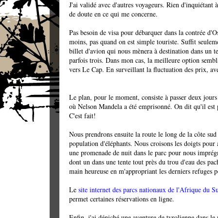
J'ai validé avec d'autres voyageurs. Rien d'inquiétant 
de doute en ce qui me concerne.
Pas besoin de visa pour débarquer dans la contrée d'O
moins, pas quand on est simple touriste. Suffit seulem
billet d'avion qui nous mènera à destination dans un
parfois trois. Dans mon cas, la meilleure option semb
vers Le Cap. En surveillant la fluctuation des prix, av
Le plan, pour le moment, consiste à passer deux jours
où Nelson Mandela a été emprisonné. On dit qu'il est 
C'est fait!
Nous prendrons ensuite la route le long de la côte su
population d'éléphants. Nous croisons les doigts pour 
une promenade de nuit dans le parc pour nous imprég
dont un dans une tente tout près du trou d'eau des pach
main heureuse en m'appropriant les derniers refuges po
Le
site internet des parcs nationaux de l'Afrique du S
permet certaines réservations en ligne.
Enfin, j'ai déniché une aventure de tyrolienne dans le