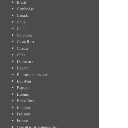
Brésil
Cambodge
Canada
Chili
Chine
Colombie
Costa Rica
Croatie
Cuba
Danemark
Égypte
Émirats arabes unis
Equateur
Espagne
Estonie
Etats-Unis
Ethiopie
Finlande
France
Gibraltar (Royaume-Uni)