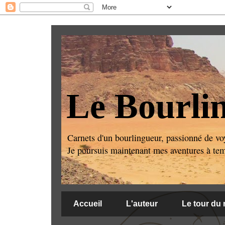
Le Bourli
Carnets d'un bourlingueur, passionné de voy
Je poursuis maintenant mes aventures à temps
Accueil
L'auteur
Le tour du