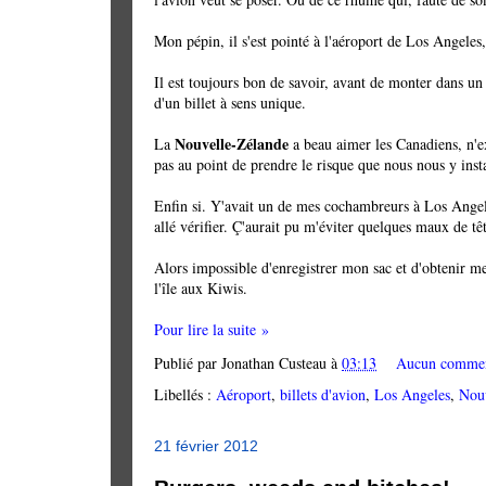
Mon pépin, il s'est pointé à l'aéroport de Los Angeles,
Il est toujours bon de savoir, avant de monter dans un 
d'un billet à sens unique.
Nouvelle-Zélande
La
a beau aimer les Canadiens, n'e
pas au point de prendre le risque que nous nous y insta
Enfin si. Y'avait un de mes cochambreurs à Los Angele
allé vérifier. Ç'aurait pu m'éviter quelques maux de tê
Alors impossible d'enregistrer mon sac et d'obtenir m
l'île aux Kiwis.
Pour lire la suite »
Publié par
Jonathan Custeau
à
03:13
Aucun commen
Libellés :
Aéroport
,
billets d'avion
,
Los Angeles
,
Nou
21 février 2012