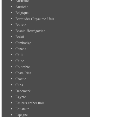
Australie
Autriche
Belgique
Bermudes (Royaume-Uni)
Bolivie
Bosnie-Herzégovine
Brésil
Cambodge
Canada
Chili
Chine
Colombie
Costa Rica
Croatie
Cuba
Danemark
Égypte
Émirats arabes unis
Equateur
Espagne