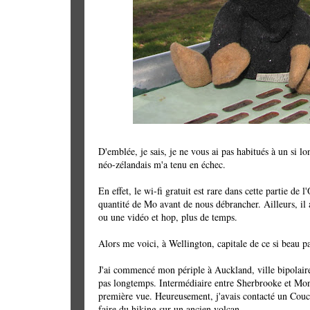
D'emblée, je sais, je ne vous ai pas habitués à un si lo
néo-zélandais m'a tenu en échec.
En effet, le wi-fi gratuit est rare dans cette partie de
quantité de Mo avant de nous débrancher. Ailleurs, il
ou une vidéo et hop, plus de temps.
Alors me voici, à Wellington, capitale de ce si beau pay
J'ai commencé mon périple à Auckland, ville bipolaire
pas longtemps. Intermédiaire entre Sherbrooke et Mont
première vue. Heureusement, j'avais contacté un Cou
faire du hiking sur un ancien volcan.