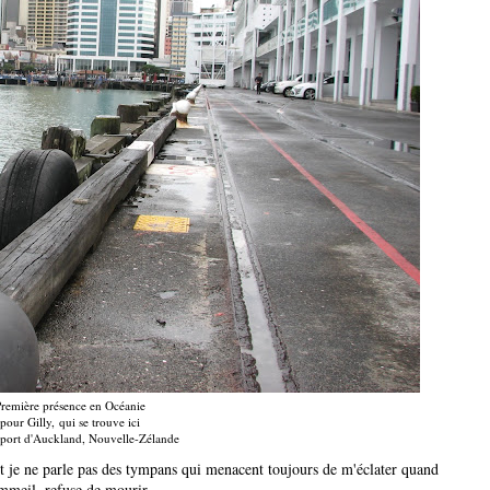
remière présence en Océanie
pour Gilly, qui se trouve ici
 port d'Auckland, Nouvelle-Zélande
t je ne parle pas des tympans qui menacent toujours de m'éclater quand
ommeil, refuse de mourir.