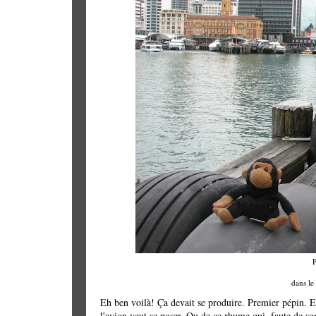
P
dans le
Eh ben voilà! Ça devait se produire. Premier pépin. E
l'avion veut se poser. Ou de ce rhume qui, faute de s