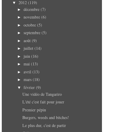
2012
(119)
▼
décembre
(7)
►
novembre
(6)
►
octobre
(5)
►
septembre
(5)
►
août
(9)
►
juillet
(14)
►
juin
(16)
►
mai
(13)
►
avril
(13)
►
mars
(18)
►
février
(9)
▼
Une vidéo de Tangariro
L'été c'est fait pour jouer
Premier pépin
Burgers, weeds and bitches!
Le plus dur, c'est de partir