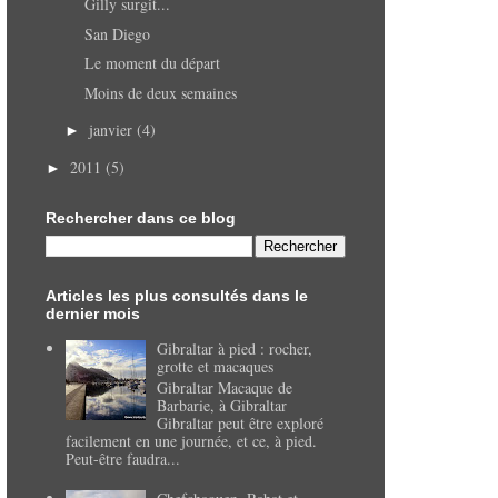
Gilly surgit...
San Diego
Le moment du départ
Moins de deux semaines
janvier
(4)
►
2011
(5)
►
Rechercher dans ce blog
Articles les plus consultés dans le
dernier mois
Gibraltar à pied : rocher,
grotte et macaques
Gibraltar Macaque de
Barbarie, à Gibraltar
Gibraltar peut être exploré
facilement en une journée, et ce, à pied.
Peut-être faudra...