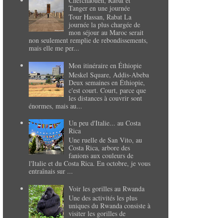
Chefchaouen, Rabat et
Tanger en une journée
Tour Hassan, Rabat La
journée la plus chargée de
mon séjour au Maroc serait
non seulement remplie de rebondissements,
mais elle me per...
Mon itinéraire en Éthiopie
Meskel Square, Addis-Abeba
Deux semaines en Éthiopie,
c'est court. Court, parce que
les distances à couvrir sont
énormes, mais au...
Un peu d'Italie... au Costa
Rica
Une ruelle de San Vito, au
Costa Rica, arbore des
fanions aux couleurs de
l'Italie et du Costa Rica. En octobre, je vous
entraînais sur ...
Voir les gorilles au Rwanda
Une des activités les plus
uniques du Rwanda consiste à
visiter les gorilles de