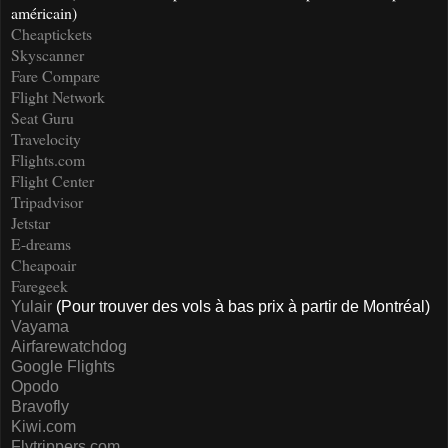
américain)
Cheaptickets
Skyscanner
Fare Compare
Flight Network
Seat Guru
Travelocity
Flights.com
Flight Center
Tripadvisor
Jetstar
E-dreams
Cheapoair
Faregeek
Yulair
(Pour trouver des vols à bas prix à partir de Montréal)
Vayama
Airfarewatchdog
Google Flights
Opodo
Bravofly
Kiwi.com
Flytrippers.com