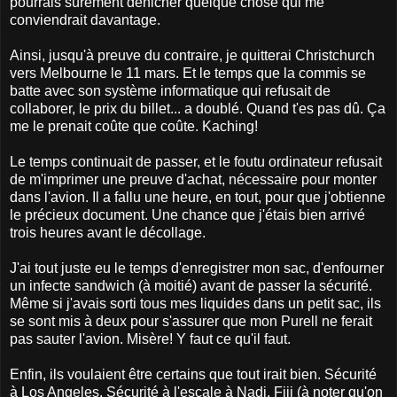
pourrais sûrement dénicher quelque chose qui me
conviendrait davantage.
Ainsi, jusqu'à preuve du contraire, je quitterai Christchurch
vers Melbourne le 11 mars. Et le temps que la commis se
batte avec son système informatique qui refusait de
collaborer, le prix du billet... a doublé. Quand t'es pas dû. Ça
me le prenait coûte que coûte. Kaching!
Le temps continuait de passer, et le foutu ordinateur refusait
de m'imprimer une preuve d'achat, nécessaire pour monter
dans l'avion. Il a fallu une heure, en tout, pour que j'obtienne
le précieux document. Une chance que j'étais bien arrivé
trois heures avant le décollage.
J'ai tout juste eu le temps d'enregistrer mon sac, d'enfourner
un infecte sandwich (à moitié) avant de passer la sécurité.
Même si j'avais sorti tous mes liquides dans un petit sac, ils
se sont mis à deux pour s'assurer que mon Purell ne ferait
pas sauter l'avion. Misère! Y faut ce qu'il faut.
Enfin, ils voulaient être certains que tout irait bien. Sécurité
à Los Angeles. Sécurité à l'escale à Nadi, Fiji (à noter qu'on