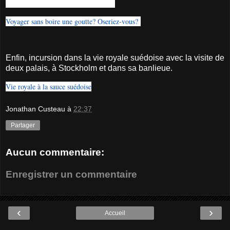
chronique qui a beaucoup fait réagir.
Voyager sans boire une goutte? Oseriez-vous?
Enfin, incursion dans la vie royale suédoise avec la visite de
deux palais, à Stockholm et dans sa banlieue.
Vie royale à la sauce suédoise
Jonathan Custeau
à
22:37
Partager
Aucun commentaire:
Enregistrer un commentaire
‹
›
Accueil