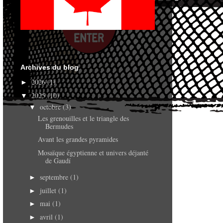
Archives du blog
2026
(1)
►
2025
(10)
▼
octobre
(3)
▼
Les grenouilles et le triangle des
Bermudes
Avant les grandes pyramides
Mosaïque égyptienne et univers déjanté
de Gaudí
septembre
(1)
►
juillet
(1)
►
mai
(1)
►
avril
(1)
►