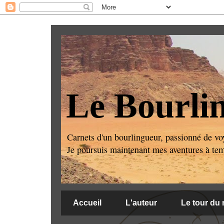
Le Bourli
Carnets d'un bourlingueur, passionné de voy
Je poursuis maintenant mes aventures à temps
Accueil
L'auteur
Le tour du