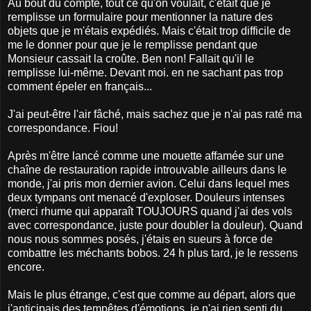
Au bout du compte, tout ce qu'on voulait, c'était que je
remplisse un formulaire pour mentionner la nature des
objets que je m'étais expédiés. Mais c'était trop difficile de
me le donner pour que je le remplisse pendant que
Monsieur cassait la croûte. Ben non! Fallait qu'il le
remplisse lui-même. Devant moi. en ne sachant pas trop
comment épeler en français...
J'ai peut-être l'air fâché, mais sachez que je n'ai pas raté ma
correspondance. Fiou!
Après m'être lancé comme une mouette affamée sur une
chaîne de restauration rapide introuvable ailleurs dans le
monde, j'ai pris mon dernier avion. Celui dans lequel mes
deux tympans ont menacé d'exploser. Douleurs intenses
(merci rhume qui apparaît TOUJOURS quand j'ai des vols
avec correspondance, juste pour doubler la douleur). Quand
nous nous sommes posés, j'étais en sueurs à force de
combattre les méchants bobos. 24 h plus tard, je le ressens
encore.
Mais le plus étrange, c'est que comme au départ, alors que
j'anticipais des tempêtes d'émotions, je n'ai rien senti du