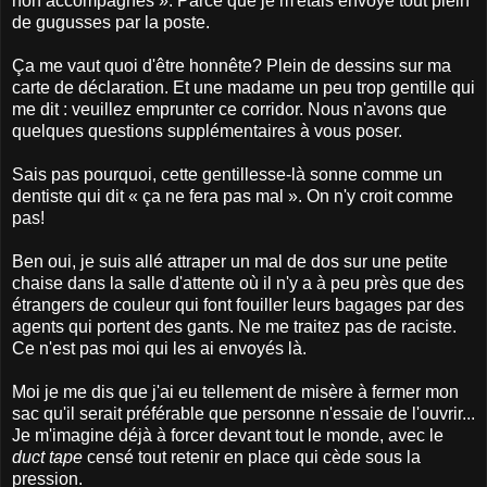
non accompagnés ». Parce que je m'étais envoyé tout plein
de gugusses par la poste.
Ça me vaut quoi d'être honnête? Plein de dessins sur ma
carte de déclaration. Et une madame un peu trop gentille qui
me dit : veuillez emprunter ce corridor. Nous n'avons que
quelques questions supplémentaires à vous poser.
Sais pas pourquoi, cette gentillesse-là sonne comme un
dentiste qui dit « ça ne fera pas mal ». On n'y croit comme
pas!
Ben oui, je suis allé attraper un mal de dos sur une petite
chaise dans la salle d'attente où il n'y a à peu près que des
étrangers de couleur qui font fouiller leurs bagages par des
agents qui portent des gants. Ne me traitez pas de raciste.
Ce n'est pas moi qui les ai envoyés là.
Moi je me dis que j'ai eu tellement de misère à fermer mon
sac qu'il serait préférable que personne n'essaie de l'ouvrir...
Je m'imagine déjà à forcer devant tout le monde, avec le
duct tape
censé tout retenir en place qui cède sous la
pression.